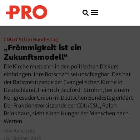
CDU/CSU im Bundestag
„Frömmigkeit ist ein
Zukunftsmodell“
Die Kirche muss sich in den politischen Diskurs
einbringen. Ihre Botschaft sei unschlagbar. Das hat
der Ratsvorsitzende der Evangelischen Kirche in
Deutschland, Heinrich Bedford-Strohm, bei einem
Kongress der Union im Deutschen Bundestag erklärt.
Der Fraktionsvorsitzende der CDU/CSU, Ralph
Brinkhaus, sieht einen Hunger der Menschen nach
Werten.
Von Anna Lutz
16. Oktober 2019