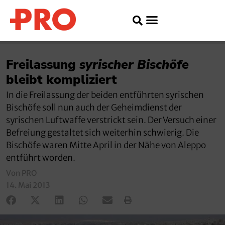
Freilassung
syrischer Bischöfe
bleibt kompliziert
In die Freilassung der beiden entführten syrischen
Bischöfe soll nun auch der Geheimdienst der
syrischen Luftwaffe verstrickt sein. Der Versuch einer
Befreiung gestaltet sich weiterhin schwierig. Die
Bischöfe waren Mitte April in der Nähe von Aleppo
entführt worden.
Von PRO
14. Mai 2013