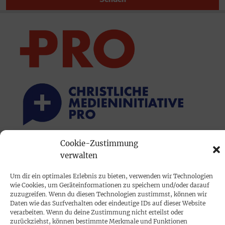
Cookie-Zustimmung
PRINTAUSGABE
verwalten
Mediadaten
Um dir ein optimales Erlebnis zu bieten, verwenden wir Technologien
wie Cookies, um Geräteinformationen zu speichern und/oder darauf
zuzugreifen. Wenn du diesen Technologien zustimmst, können wir
PROKOMPAKT
Daten wie das Surfverhalten oder eindeutige IDs auf dieser Website
Impressum
verarbeiten. Wenn du deine Zustimmung nicht erteilst oder
zurückziehst, können bestimmte Merkmale und Funktionen