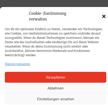
PRINTAUSGABE
Cookie-Zustimmung
verwalten
Mediadaten
Um dir ein optimales Erlebnis zu bieten, verwenden wir Technologien
PROKOMPAKT
wie Cookies, um Geräteinformationen zu speichern und/oder darauf
zuzugreifen. Wenn du diesen Technologien zustimmst, können wir
Impressum
Daten wie das Surfverhalten oder eindeutige IDs auf dieser Website
verarbeiten. Wenn du deine Zustimmung nicht erteilst oder
zurückziehst, können bestimmte Merkmale und Funktionen
SPENDEN
beeinträchtigt werden.
Datenschutz
Dienste verwalten
KONTAKT
Akzeptieren
Cookie-Richtlinie
Ablehnen
Einstellungen ansehen