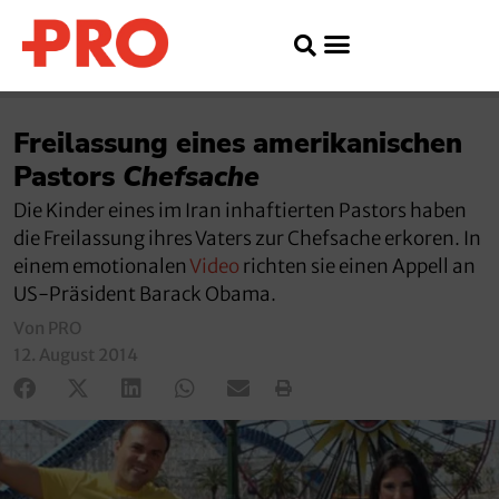
Freilassung eines amerikanischen
Pastors
Chefsache
Die Kinder eines im Iran inhaftierten Pastors haben
die Freilassung ihres Vaters zur Chefsache erkoren. In
einem emotionalen
Video
richten sie einen Appell an
US-Präsident Barack Obama.
Von PRO
12. August 2014