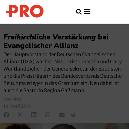
Freikirchliche Verstärkung
bei
Evangelischer Allianz
Der Hauptvorstand der Deutschen Evangelischen
Allianz (DEA) wächst. Mit Christoph Stiba und Gaby
Wentland ziehen der Generalsekretär der Baptisten
und die Preisträgerin des Bundesverbands Deutscher
Zeitungsverleger in das Gremium ein. Neu dabei ist
auch die Pastorin Regina Gaßmann.
Von PRO
14. April 2014