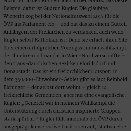
Nicht nur in den Kirchen, auch in der Politik. Das beste
Beispiel dafür ist Gudrun Kugler. Die gläubige
Wienerin zog bei der Nationalratswahl 2017 für die
ÖVP ins Parlament ein – und hat das zu einem Gutteil
Anhängern der Freikirchen zu verdanken, auch wenn
Kugler selbst Katholikin ist: Denn sie erhielt ihren Sitz
über einen erfolgreichen Vorzugsstimmenwahlkampf,
der ihr ein Grundmandat in Wien-Nord verschaffte –
den trans-danubischen Bezirken Floridsdorf und
Donaustadt. Das ist ein freikirchlicher Hotspot: In
dem 350.000-Einwohner-Gebiet gibt es laut Reinhold
Eichinger – der selbst dort wohnt – gleich 14
freikirchliche Gemeinden, aber nur eine evangelische.
Kugler: „Generell war in meinem Wahlkampf die
Unterstützung durch christlich inspirierte Gruppen
stark spürbar.“ Kugler fällt innerhalb der ÖVP durch
ausgeprägt konservative Positionen auf, ist etwa eine