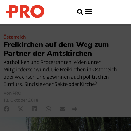
Österreich
Freikirchen auf dem Weg zum
Partner der Amtskirchen
Katholiken und Protestanten leiden unter
Mitgliederschwund. Die Freikirchen in Österreich
aber wachsen und gewinnen auch politischen
Einfluss. Sind sie eher Sekte oder Kirche?
Von PRO
12. Oktober 2018