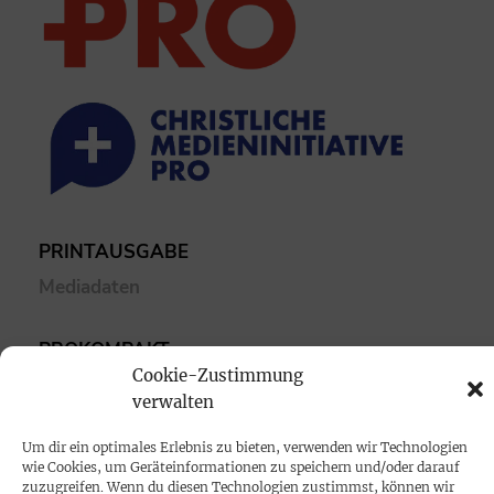
PRINTAUSGABE
Mediadaten
PROKOMPAKT
Cookie-Zustimmung
Impressum
verwalten
SPENDEN
Um dir ein optimales Erlebnis zu bieten, verwenden wir Technologien
wie Cookies, um Geräteinformationen zu speichern und/oder darauf
Datenschutz
zuzugreifen. Wenn du diesen Technologien zustimmst, können wir