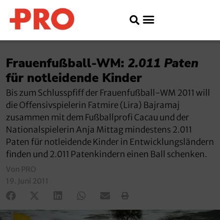
Frauenfußball-WM:
2.011 Paten
für notleidende Kinder
Bis zum Schlusspfiff der Frauenfußball-WM 2011 will
die Offensivspielerin Fatmire (Lira) Bajramaj
zusammen mit dem Fußballprofi Cacau und der
Nationalspielerin Anja Mittag mindestens 2.011
Paten für notleidende Kinder in Entwicklungsländern
finden und 2.011 Patenkindern einen Ball schenken.
Von PRO
19. Juni 2011