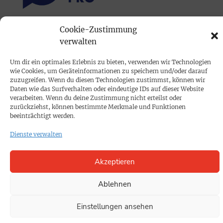
Cookie-Zustimmung
PRINTAUSGABE
verwalten
Mediadaten
Um dir ein optimales Erlebnis zu bieten, verwenden wir Technologien
wie Cookies, um Geräteinformationen zu speichern und/oder darauf
PROKOMPAKT
zuzugreifen. Wenn du diesen Technologien zustimmst, können wir
Daten wie das Surfverhalten oder eindeutige IDs auf dieser Website
Impressum
verarbeiten. Wenn du deine Zustimmung nicht erteilst oder
zurückziehst, können bestimmte Merkmale und Funktionen
beeinträchtigt werden.
SPENDEN
Dienste verwalten
Datenschutz
Akzeptieren
KONTAKT
Cookie-Richtlinie
Ablehnen
Einstellungen ansehen