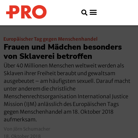
Europäischer Tag gegen Menschenhandel
Frauen und Mädchen besonders
von Sklaverei betroffen
Über 40 Millionen Menschen weltweit werden als
Sklaven ihrer Freiheit beraubt und gewaltsam
ausgebeutet – am häufigsten sexuell. Darauf macht
unter anderem die christliche
Menschenrechtsorganisation International Justice
Mission (IJM) anlässlich des Europäischen Tags
gegen Menschenhandel am 18. Oktober 2018
aufmerksam.
Von Jörn Schumacher
18. Oktober 2018