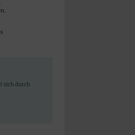
.
n.
es
rt sich durch