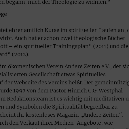
hren begann, mich der Theologie zu widmen.“
oge
tet ehrenamtlich Kurse im spirituellen Laufen an, 
ewirbt. Auch hat er schon zwei theologische Bücher
tt – ein spiritueller Trainingsplan“ (2011) und die
ard“ (2012).
im ökomenischen Verein Andere Zeiten e.V., der si
alisierten Gesellschaft etwas Spirituelles
f der Webseite des Vereins heißt. Der gemeinnützi
wurde 1997 von dem Pastor Hinrich C.G. Westphal
m Redaktionsteam ist es wichtig mit meditativen 
n und Symbolen die Spiritualität begreifbar zu
cheint ihr kostenloses Magazin „Andere Zeiten“.
urch den Verkauf ihrer Medien-Angebote, wie