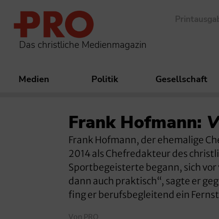
Printausga
Das christliche Medienmagazin
Medien
Politik
Gesellschaft
Frank Hofmann:
V
Frank Hofmann, der ehemalige Che
2014 als Chefredakteur des christl
Sportbegeisterte begann, sich vor 
dann auch praktisch“, sagte er g
fing er berufsbegleitend ein Ferns
Von PRO