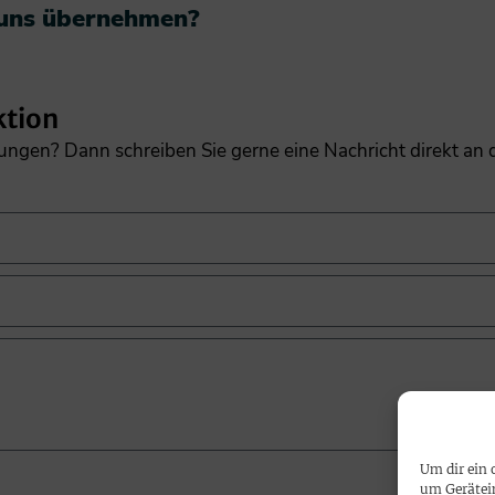
 uns übernehmen?​
ktion
gungen? Dann schreiben Sie gerne eine Nachricht direkt an
Um dir ein 
um Gerätei