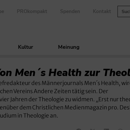
be
PROkompakt
Spenden
Kontakt
Kultur
Meinung
on Men´s Health zur Theo
fredakteur des Männerjournals Men´s Health, wir
ichen Vereins Andere Zeiten tätig sein. Der
vier Jahren der Theologie zu widmen. „Erst nur the
egenüber dem Christlichen Medienmagazin pro. De
tudium in Theologie an.