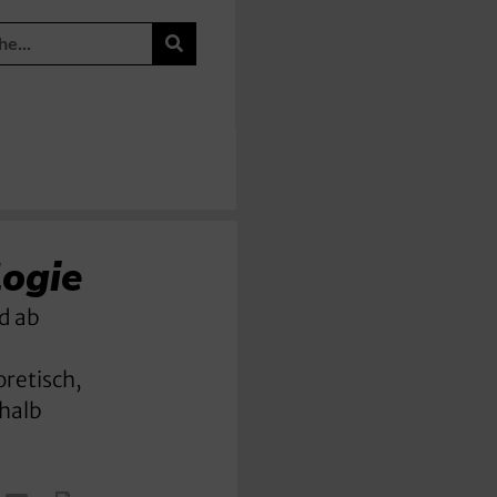
logie
d ab
oretisch,
shalb