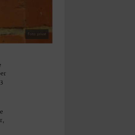
Foto: privat
e
ber
13
ge
r,