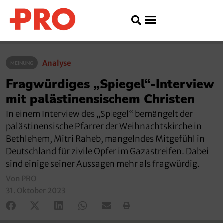
Analyse
MEINUNG
Fragwürdiges „Spiegel“-Interview
mit palästinensischem Christen
In einem Interview des „Spiegel“ bemängelt der
palästinensische Pfarrer der Weihnachtskirche in
Bethlehem, Mitri Raheb, mangelndes Mitgefühl in
Deutschland für zivile Opfer im Gazastreifen. Dabei
sind einige seiner Aussagen mehr als fragwürdig.
Von PRO
31. Oktober 2023