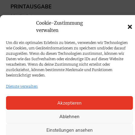
PRINTAUSGABE
Mediadaten
Cookie-Zustimmung
verwalten
PROKOMPAKT
Impressum
Um dir ein optimales Erlebnis zu bieten, verwenden wir Technologien
wie Cookies, um Geräteinformationen zu speichern und/oder darauf
zuzugreifen. Wenn du diesen Technologien zustimmst, können wir
Daten wie das Surfverhalten oder eindeutige IDs auf dieser Website
SPENDEN
verarbeiten. Wenn du deine Zustimmung nicht erteilst oder
Datenschutz
zurückziehst, können bestimmte Merkmale und Funktionen
beeinträchtigt werden.
KONTAKT
Dienste verwalten
Cookie-Richtlinie
Akzeptieren
Ablehnen
Einstellungen ansehen