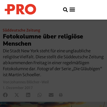
Süddeutsche Zeitung
Fotokolumne über religiöse
Menschen
Die Stadt New York steht für eine unglaubliche
religiöse Vielfalt. Diese stellt die Süddeutsche Zeitung
ab kommenden Freitag in einer regelmäßigen
Fotokolumne dar. Fotograf der Serie „Die Gläubigen“
ist Martin Schoeller.
Von Johannes Blöcher-Weil
1. Dezember 2017