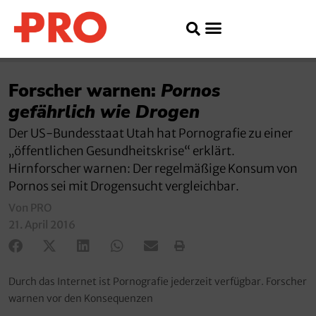
Forscher warnen:
Pornos
gefährlich wie Drogen
Der US-Bundesstaat Utah hat Pornografie zu einer
„öffentlichen Gesundheitskrise“ erklärt.
Hirnforscher warnen: Der regelmäßige Konsum von
Pornos sei mit Drogensucht vergleichbar.
Von PRO
21. April 2016
Durch das Internet ist Pornografie jederzeit verfügbar. Forscher
warnen vor den Konsequenzen