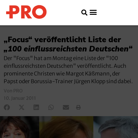
„Focus“ veröffentlicht Liste der
„100 einflussreichsten Deutschen“
Der "Focus" hat am Montag eine Liste der "100
einflussreichsten Deutschen" veröffentlicht. Auch
prominente Christen wie Margot Käßmann, der
Papst oder Borussia-Trainer Jürgen Klopp sind dabei.
Von PRO
10. Januar 2011