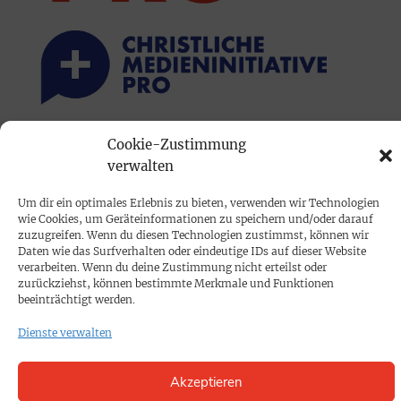
Cookie-Zustimmung
PRINTAUSGABE
verwalten
Mediadaten
Um dir ein optimales Erlebnis zu bieten, verwenden wir Technologien
wie Cookies, um Geräteinformationen zu speichern und/oder darauf
PROKOMPAKT
zuzugreifen. Wenn du diesen Technologien zustimmst, können wir
Daten wie das Surfverhalten oder eindeutige IDs auf dieser Website
Impressum
verarbeiten. Wenn du deine Zustimmung nicht erteilst oder
zurückziehst, können bestimmte Merkmale und Funktionen
beeinträchtigt werden.
SPENDEN
Dienste verwalten
Datenschutz
Akzeptieren
KONTAKT