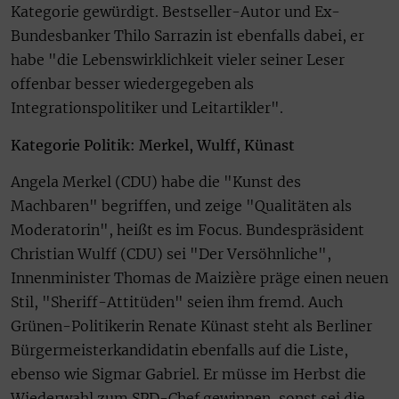
Kategorie gewürdigt. Bestseller-Autor und Ex-
Bundesbanker Thilo Sarrazin ist ebenfalls dabei, er
habe "die Lebenswirklichkeit vieler seiner Leser
offenbar besser wiedergegeben als
Integrationspolitiker und Leitartikler".
Kategorie Politik: Merkel, Wulff, Künast
Angela Merkel (CDU) habe die "Kunst des
Machbaren" begriffen, und zeige "Qualitäten als
Moderatorin", heißt es im Focus. Bundespräsident
Christian Wulff (CDU) sei "Der Versöhnliche",
Innenminister Thomas de Maizière präge einen neuen
Stil, "Sheriff-Attitüden" seien ihm fremd. Auch
Grünen-Politikerin Renate Künast steht als Berliner
Bürgermeisterkandidatin ebenfalls auf die Liste,
ebenso wie Sigmar Gabriel. Er müsse im Herbst die
Wiederwahl zum SPD-Chef gewinnen, sonst sei die