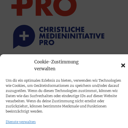
Cookie-Zustimmung
PRINTAUSGABE
verwalten
Mediadaten
Um dir ein optimales Erlebnis zu bieten, verwenden wir Technologien
wie Cookies, um Geräteinformationen zu speichern und/oder darauf
PROKOMPAKT
zuzugreifen. Wenn du diesen Technologien zustimmst, können wir
Daten wie das Surfverhalten oder eindeutige IDs auf dieser Website
Impressum
verarbeiten. Wenn du deine Zustimmung nicht erteilst oder
zurückziehst, können bestimmte Merkmale und Funktionen
beeinträchtigt werden.
SPENDEN
Dienste verwalten
Datenschutz