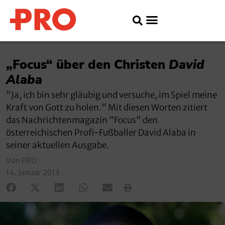
„Focus“ über den Christen
David
Alaba
"Ja, ich bin sehr gläubig und versuche, im Spiel meine
Kraft von Gott zu holen." Mit diesen Worten zitiert
das Nachrichtenmagazin "Focus" den
österreichischen Profi-Fußballer David Alaba in
seiner aktuellen Ausgabe.
Von PRO
14. Januar 2013