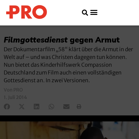
Filmgottesdienst
gegen Armut
Der Dokumentarfilm „58“ klärt über die Armut in der
Welt auf – und was Christen dagegen tun können.
Nun bietet das Kinderhilfswerk Compassion
Deutschland zum Film auch einen vollständigen
Gottesdienst an. In zwei Versionen.
Von PRO
1. Juli 2014