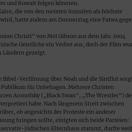
en und Kuwait folgen könnten.
Kairo, die von den meisten Sunniten als höchste
et wird, hatte zudem am Donnerstag eine Fatwa geg
ssion Christi“ von Mel Gibson aus dem Jahr 2004
mische Geistliche ein Verbot aus, doch der Film wu
n Ländern gezeigt.
e Bibel-Verfilmung über Noah und die Sintflut sorg
t-Publikum für Unbehagen. Mehrere Christen
arren Aronofsky („Black Swan“, „The Wrestler“) d
 interpretiert habe. Nach längerem Streit zwischen
ber, ob angesichts der Proteste ein anderer
sung bringen sollte, einigten sich beide Parteien:
servativ-jüdischen Elternhaus stammt, durfte wei