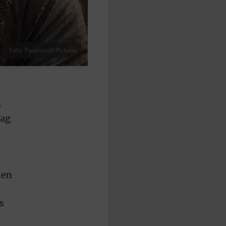
Foto: Paramount Pictures
s
tag
ten
s