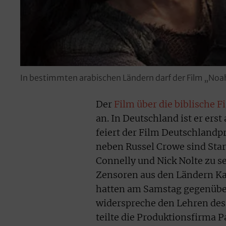
In bestimmten arabischen Ländern darf der Film „Noa
Der
Film über die biblische 
an. In Deutschland ist er er
feiert der Film Deutschlandpr
neben Russel Crowe sind Sta
Connelly und Nick Nolte zu s
Zensoren aus den Ländern Ka
hatten am Samstag gegenüber
widerspreche den Lehren des 
teilte die Produktionsfirma 