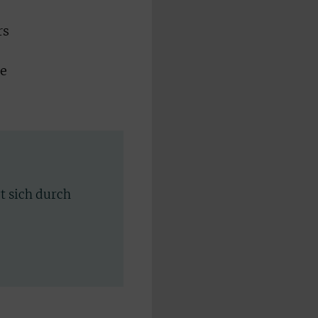
rs
te
rt sich durch