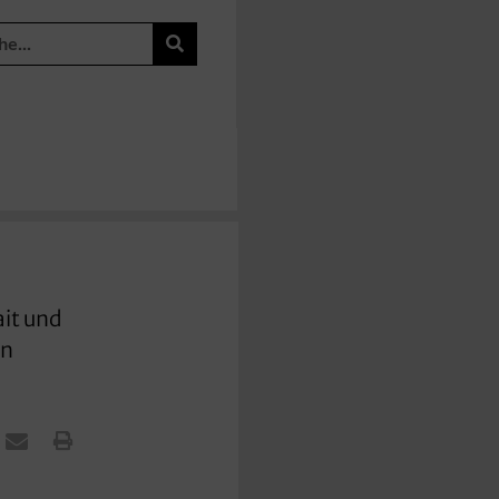
ait und
en