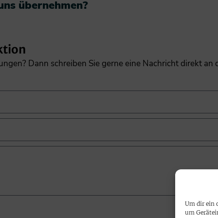
 uns übernehmen?​
ktion
gungen? Dann schreiben Sie gerne eine Nachricht direkt an
Um dir ein 
um Gerätei