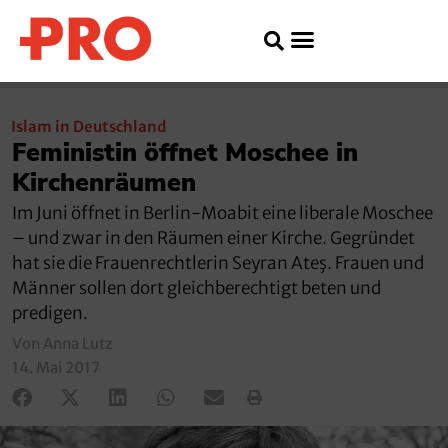
Islam in Deutschland
Feministin öffnet Moschee in
Kirchenräumen
Im Juni öffnet in Berlin-Moabit eine liberale Moschee
– und zwar in den Räumen einer Kirche. Gegründet
hat sie die Frauenrechtlerin Seyran Ateş. Frauen und
Männer sollen dort gleichberechtigt beten und
predigen.
Von Anna Lutz
14. Mai 2017