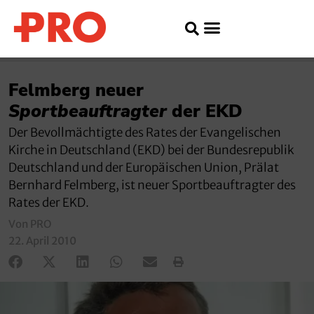
Felmberg neuer
Sportbeauftragter
der EKD
Der Bevollmächtigte des Rates der Evangelischen
Kirche in Deutschland (EKD) bei der Bundesrepublik
Deutschland und der Europäischen Union, Prälat
Bernhard Felmberg, ist neuer Sportbeauftragter des
Rates der EKD.
Von PRO
22. April 2010