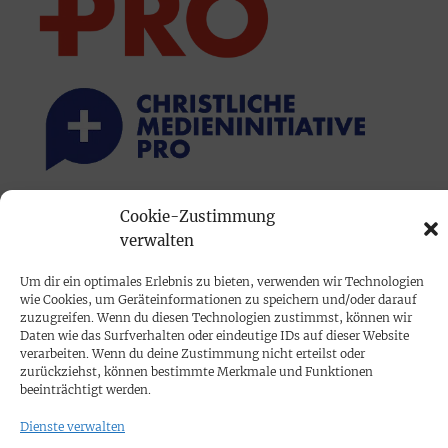
Cookie-Zustimmung
PRINTAUSGABE
verwalten
Mediadaten
Um dir ein optimales Erlebnis zu bieten, verwenden wir Technologien
wie Cookies, um Geräteinformationen zu speichern und/oder darauf
PROKOMPAKT
zuzugreifen. Wenn du diesen Technologien zustimmst, können wir
Daten wie das Surfverhalten oder eindeutige IDs auf dieser Website
Impressum
verarbeiten. Wenn du deine Zustimmung nicht erteilst oder
zurückziehst, können bestimmte Merkmale und Funktionen
beeinträchtigt werden.
SPENDEN
Dienste verwalten
Datenschutz