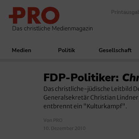
Printausga
Das christliche Medienmagazin
Medien
Politik
Gesellschaft
FDP-Politiker:
Chr
Das christliche-jüdische Leitbild 
Generalsekretär Christian Lindner
entbrennt ein "Kulturkampf".
Von PRO
10. Dezember 2010