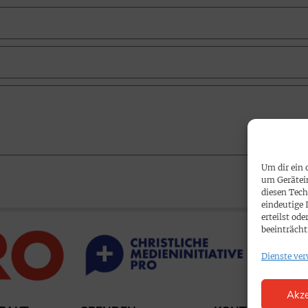
Um dir ein 
um Gerätei
diesen Tech
eindeutige 
erteilst o
beeinträcht
Dienste ver
Akze