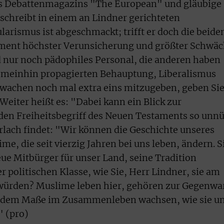
es Debattenmagazins "The European" und gläubige
 schreibt in einem an Lindner gerichteten
rismus ist abgeschmackt; trifft er doch die beide
ment höchster Verunsicherung und größter Schwäc
 nur noch pädophiles Personal, die anderen haben
emeinhin propagierten Behauptung, Liberalismus
hwachen noch mal extra eins mitzugeben, geben Si
 Weiter heißt es: "Dabei kann ein Blick zur
en Freiheitsbegriff des Neuen Testaments so unnü
örlach findet: "Wir können die Geschichte unseres
e, die seit vierzig Jahren bei uns leben, ändern. S
eue Mitbürger für unser Land, seine Tradition
r politischen Klasse, wie Sie, Herr Lindner, sie am
n würden? Muslime leben hier, gehören zur Gegenwa
in dem Maße im Zusammenleben wachsen, wie sie u
" (pro)