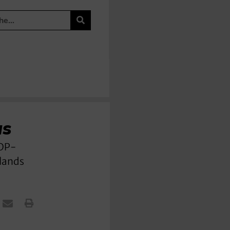
us
FDP-
hlands