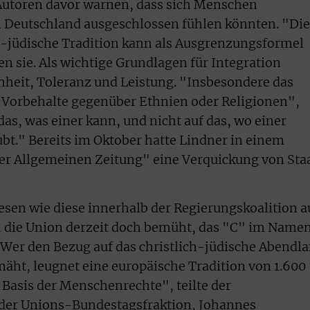
 Autoren davor warnen, dass sich Menschen
n Deutschland ausgeschlossen fühlen könnten. "Die
h-jüdische Tradition kann als Ausgrenzungsformel
n sie. Als wichtige Grundlagen für Integration
nheit, Toleranz und Leistung. "Insbesondere das
ür Vorbehalte gegenüber Ethnien oder Religionen",
 das, was einer kann, und nicht auf das, wo einer
t." Bereits im Oktober hatte Lindner in einem
ter Allgemeinen Zeitung" eine Verquickung von Sta
esen wie diese innerhalb der Regierungskoalition a
h die Union derzeit doch bemüht, das "C" im Name
"Wer den Bezug auf das christlich-jüdische Abendl
ht, leugnet eine europäische Tradition von 1.600
e Basis der Menschenrechte", teilte der
e der Unions-Bundestagsfraktion, Johannes