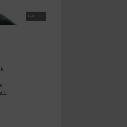
Foto: FDP
ik
ie
uch