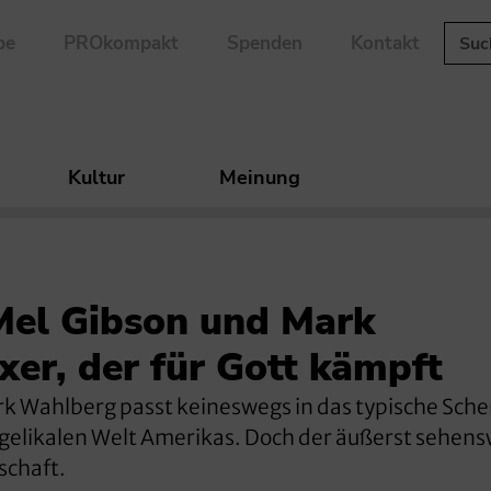
be
PROkompakt
Spenden
Kontakt
Kultur
Meinung
Mel Gibson und Mark
er, der für Gott kämpft
rk Wahlberg passt keineswegs in das typische Sch
angelikalen Welt Amerikas. Doch der äußerst sehen
tschaft.