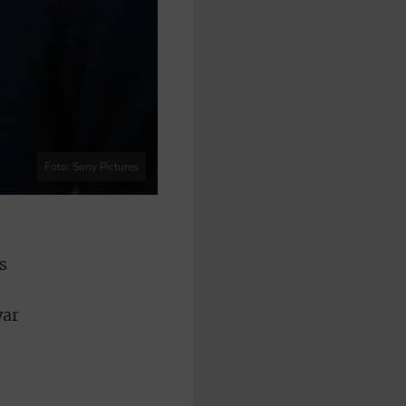
Foto: Sony Pictures
s
war