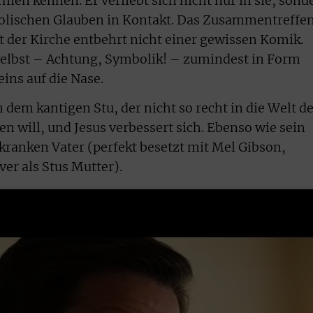
men kennen. Er verliebt sich nicht nur in sie, sond
olischen Glauben in Kontakt. Das Zusammentreffe
t der Kirche entbehrt nicht einer gewissen Komik.
elbst – Achtung, Symbolik! – zumindest in Form
eins auf die Nase.
dem kantigen Stu, der nicht so recht in die Welt d
n will, und Jesus verbessert sich. Ebenso wie sein
kranken Vater (perfekt besetzt mit Mel Gibson,
er als Stus Mutter).