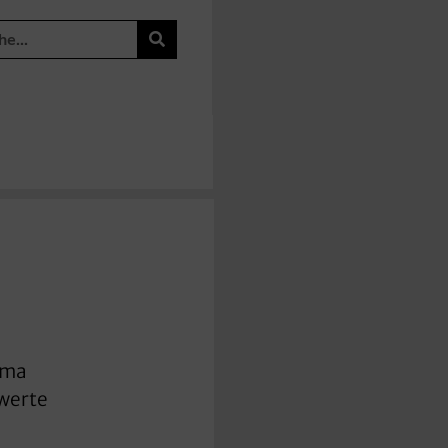
ema
swerte