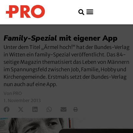
Family-Spezial
mit eigener App
Unter dem Titel „Ärmel hoch!“ hat der Bundes-Verlag
in Witten ein family-Spezial veröffentlicht. Das 84-
seitige Magazin thematisiert das Leben von Männern
im Spannungsfeld zwischen Job, Familie, Hobby und
Kirchengemeinde. Erstmals setzt der Bundes-Verlag
nun auch auf eine App.
Von PRO
1. November 2013