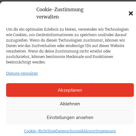
Cookie-Zustimmung
PRINTAUSGABE
verwalten
Mediadaten
Um dir ein optimales Erlebnis zu bieten, verwenden wir Technologien
wie Cookies, um Geräteinformationen zu speichern und/oder darauf
PROKOMPAKT
zuzugreifen. Wenn du diesen Technologien zustimmst, können wir
Daten wie das Surfverhalten oder eindeutige IDs auf dieser Website
Impressum
verarbeiten. Wenn du deine Zustimmung nicht erteilst oder
zurückziehst, können bestimmte Merkmale und Funktionen
beeinträchtigt werden.
SPENDEN
Dienste verwalten
Datenschutz
Akzeptieren
KONTAKT
Cookie-Richtlinie
Ablehnen
Einstellungen ansehen
Cookie-Richtlinie
Datenschutzerklärung
Impressum