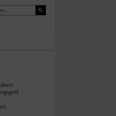
tikern
ungsgeld
ert.