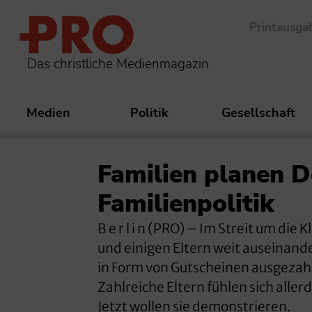
Printausga
Das christliche Medienmagazin
Medien
Politik
Gesellschaft
Familien planen 
Familienpolitik
B e r l i n (PRO) – Im Streit um di
und einigen Eltern weit auseinand
in Form von Gutscheinen ausgezahl
Zahlreiche Eltern fühlen sich alle
Jetzt wollen sie demonstrieren.