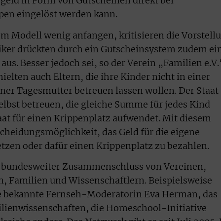
geld in Form von Gutscheinen direkt bei
pen eingelöst werden kann.
em Modell wenig anfangen, kritisieren die Vorstell
itiker drückten durch ein Gutscheinsystem zudem ei
us. Besser jedoch sei, so der Verein „Familien e.V.
ielten auch Eltern, die ihre Kinder nicht in einer
iner Tagesmutter betreuen lassen wollen. Der Staat
 selbst betreuen, die gleiche Summe für jedes Kind
at für einen Krippenplatz aufwendet. Mit diesem
scheidungsmöglichkeit, das Geld für die eigene
tzen oder dafür einen Krippenplatz zu bezahlen.
n bundesweiter Zusammenschluss von Vereinen,
n, Familien und Wissenschaftlern. Beispielsweise
e bekannte Fernseh-Moderatorin Eva Herman, das
ilienwissenschaften, die Homeschool-Initiative