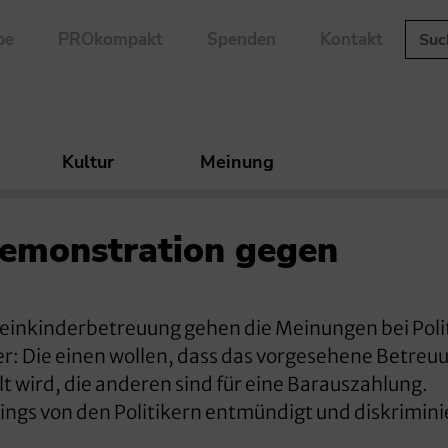
be
PROkompakt
Spenden
Kontakt
Kultur
Meinung
Demonstration gegen
e Kleinkinderbetreuung gehen die Meinungen bei Poli
er: Die einen wollen, dass das vorgesehene Betreu
t wird, die anderen sind für eine Barauszahlung.
rdings von den Politikern entmündigt und diskrimini