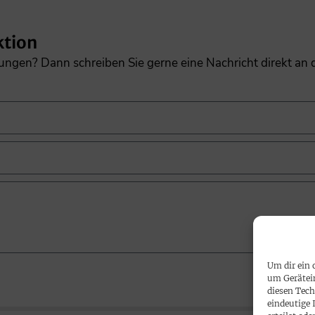
ktion
gungen? Dann schreiben Sie gerne eine Nachricht direkt an
Um dir ein 
um Gerätei
diesen Tech
eindeutige 