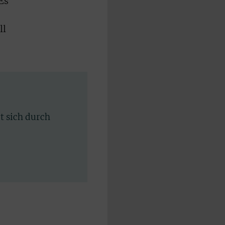
Es
ll
rt sich durch