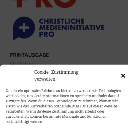
PRINTAUSGABE
Mediadaten
Cookie-Zustimmung
verwalten
PROKOMPAKT
Impressum
Um dir ein optimales Erlebnis zu bieten, verwenden wir Technologien
wie Cookies, um Geräteinformationen zu speichern und/oder darauf
zuzugreifen. Wenn du diesen Technologien zustimmst, können wir
SPENDEN
Daten wie das Surfverhalten oder eindeutige IDs auf dieser Website
verarbeiten. Wenn du deine Zustimmung nicht erteilst oder
Datenschutz
zurückziehst, können bestimmte Merkmale und Funktionen
beeinträchtigt werden.