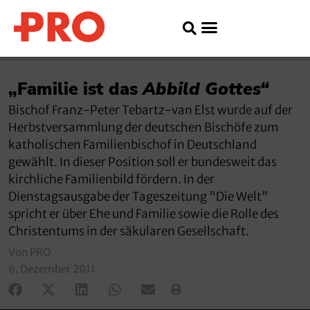
„Familie ist das
Abbild Gottes“
Bischof Franz-Peter Tebartz-van Elst wurde auf der
Herbstversammlung der deutschen Bischöfe zum
katholischen Familienbischof in Deutschland
gewählt. In dieser Position soll er bundesweit das
kirchliche Familienbild fördern. In der
Dienstagsausgabe der Tageszeitung "Die Welt"
spricht er über Ehe und Familie sowie die Rolle des
Christentums in der säkularen Gesellschaft.
Von PRO
6. Dezember 2011