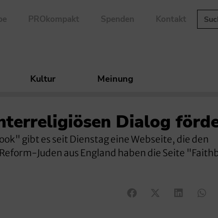
be
PROkompakt
Spenden
Kontakt
Kultur
Meinung
nterreligiösen Dialog förd
ok" gibt es seit Dienstag eine Webseite, die den
l. Reform-Juden aus England haben die Seite "Fait