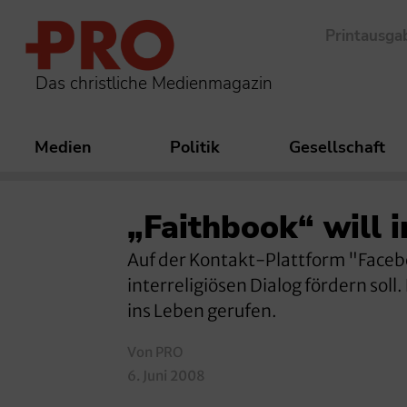
Printausga
Das christliche Medienmagazin
Medien
Politik
Gesellschaft
„Faithbook“ will i
Auf der Kontakt-Plattform "Facebo
interreligiösen Dialog fördern sol
ins Leben gerufen.
Von PRO
6. Juni 2008