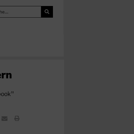
ern
hbook"