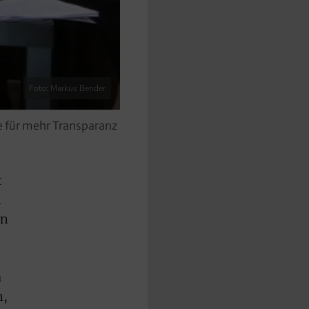
Foto: Markus Bender
e für mehr Transparanz
t
n
in
a
n,