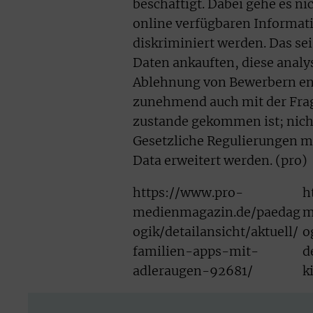
beschäftigt. Dabei gehe es n
online verfügbaren Informat
diskriminiert werden. Das s
Daten ankauften, diese analy
Ablehnung von Bewerbern ent
zunehmend auch mit der Frag
zustande gekommen ist; nicht
Gesetzliche Regulierungen m
Data erweitert werden. (pro)
https://www.pro-
h
medienmagazin.de/paedag
m
ogik/detailansicht/aktuell/
o
familien-apps-mit-
d
adleraugen-92681/
k