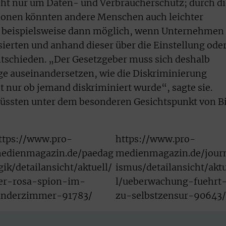
icht nur um Daten- und Verbraucherschutz; durch di
ionen könnten andere Menschen auch leichter
ei beispielsweise dann möglich, wenn Unternehmen
sierten und anhand dieser über die Einstellung ode
schieden. „Der Gesetzgeber muss sich deshalb
e auseinandersetzen, wie die Diskriminierung
 nur ob jemand diskriminiert wurde“, sagte sie.
üssten unter dem besonderen Gesichtspunkt von B
ttps://www.pro-
https://www.pro-
edienmagazin.de/paedag
medienmagazin.de/jour
gik/detailansicht/aktuell/
ismus/detailansicht/akt
er-rosa-spion-im-
l/ueberwachung-fuehrt
inderzimmer-91783/
zu-selbstzensur-90643/