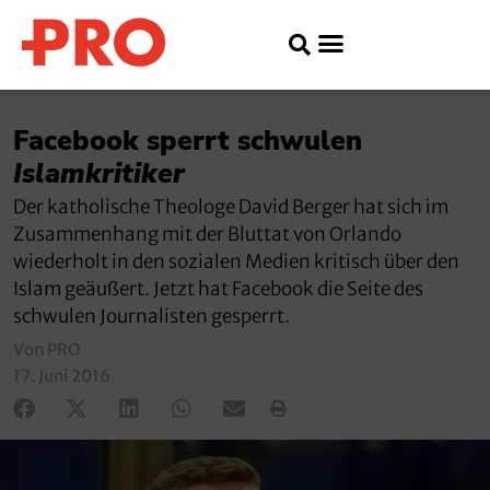
Facebook sperrt schwulen
Islamkritiker
Der katholische Theologe David Berger hat sich im
Zusammenhang mit der Bluttat von Orlando
wiederholt in den sozialen Medien kritisch über den
Islam geäußert. Jetzt hat Facebook die Seite des
schwulen Journalisten gesperrt.
Von PRO
17. Juni 2016