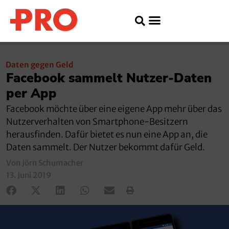
Daten gegen Geld
Facebook sammelt Nutzer-Daten
per App
Facebook möchte über eine eigene App mehr über das
Nutzerverhalten von Smartphone-Besitzern
herausfinden. Dafür bietet es nun eine App an, die
Daten sammelt. Der Nutzer bekommt dafür Geld.
Von Jörn Schumacher
13. Juni 2019