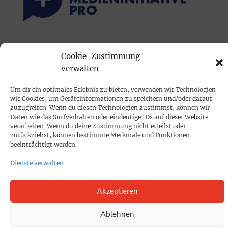
PRINTAUSGABE
Cookie-Zustimmung
Mediadaten
verwalten
Um dir ein optimales Erlebnis zu bieten, verwenden wir Technologien
PROKOMPAKT
wie Cookies, um Geräteinformationen zu speichern und/oder darauf
Impressum
zuzugreifen. Wenn du diesen Technologien zustimmst, können wir
Daten wie das Surfverhalten oder eindeutige IDs auf dieser Website
verarbeiten. Wenn du deine Zustimmung nicht erteilst oder
zurückziehst, können bestimmte Merkmale und Funktionen
SPENDEN
beeinträchtigt werden.
Datenschutz
Dienste verwalten
KONTAKT
Akzeptieren
Cookie-Richtlinie
Ablehnen