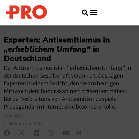
Experten: Antisemitismus in
„erheblichem Umfang“
in
Deutschland
Der Antisemitismus ist in "erheblichem Umfang" in
der deutschen Gesellschaft verankert. Das sagen
Experten in einem Bericht, den sie am heutigen
Mittwoch dem Bundeskabinett präsentiert haben.
Bei der Verbreitung von Antisemitismus spiele
Propaganda im Internet eine besondere Rolle.
Von PRO
2. November 2011