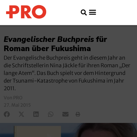
Evangelischer Buchpreis
für
Roman über Fukushima
Der Evangelische Buchpreis geht in diesem Jahr an
die Schriftstellerin Nina Jäckle für ihren Roman „Der
lange Atem“. Das Buch spielt vor dem Hintergrund
der Tsunami-Katastrophe von Fukushima im Jahr
2011.
Von PRO
27. Mai 2015