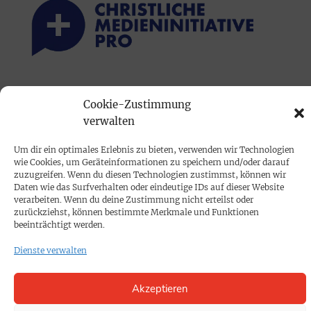
PRINTAUSGABE
Cookie-Zustimmung
Mediadaten
verwalten
Um dir ein optimales Erlebnis zu bieten, verwenden wir Technologien
PROKOMPAKT
wie Cookies, um Geräteinformationen zu speichern und/oder darauf
Impressum
zuzugreifen. Wenn du diesen Technologien zustimmst, können wir
Daten wie das Surfverhalten oder eindeutige IDs auf dieser Website
verarbeiten. Wenn du deine Zustimmung nicht erteilst oder
zurückziehst, können bestimmte Merkmale und Funktionen
SPENDEN
beeinträchtigt werden.
Datenschutz
Dienste verwalten
KONTAKT
Akzeptieren
Cookie-Richtlinie