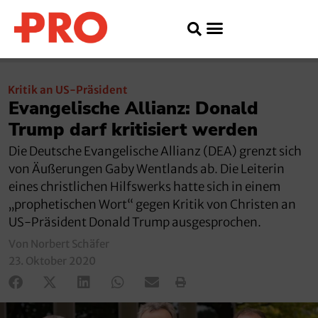
Kritik an US-Präsident
Evangelische Allianz: Donald
Trump darf kritisiert werden
Die Deutsche Evangelische Allianz (DEA) grenzt sich
von Äußerungen Gaby Wentlands ab. Die Leiterin
eines christlichen Hilfswerks hatte sich in einem
„prophetischen Wort“ gegen Kritik von Christen an
US-Präsident Donald Trump ausgesprochen.
Von Norbert Schäfer
23. Oktober 2020