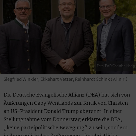
Foto: EAD/Christian Hönig
Siegfried Winkler, Ekkehart Vetter, Reinhardt Schink (v.l.n.r.)
Die Deutsche Evangelische Allianz (DEA) hat sich von
Äußerungen Gaby Wentlands zur Kritik von Christen
an US-Präsident Donald Trump abgrenzt. In einer
Stellungnahme vom Donnerstag erklärte die DEA,
„keine parteipolitische Bewegung“ zu sein, sondern
in ihren politischen Äußerungen „für christliche