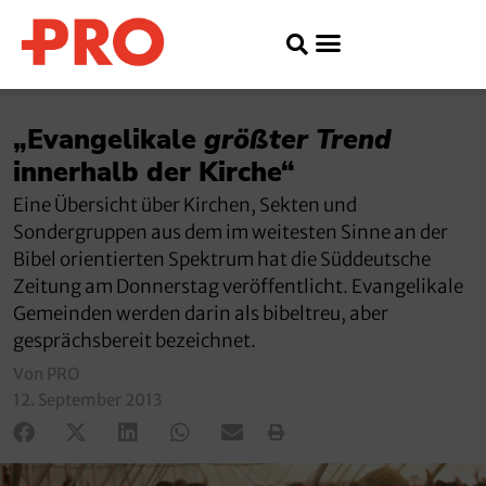
„Evangelikale
größter Trend
innerhalb der Kirche“
Eine Übersicht über Kirchen, Sekten und
Sondergruppen aus dem im weitesten Sinne an der
Bibel orientierten Spektrum hat die Süddeutsche
Zeitung am Donnerstag veröffentlicht. Evangelikale
Gemeinden werden darin als bibeltreu, aber
gesprächsbereit bezeichnet.
Von PRO
12. September 2013