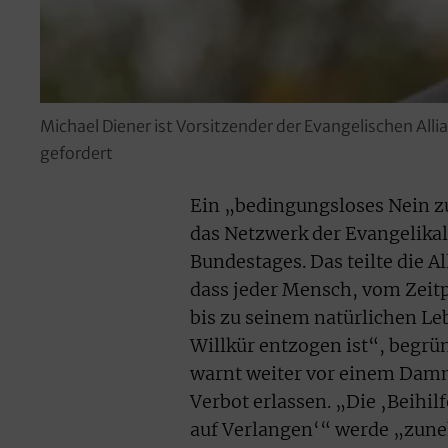
Michael Diener ist Vorsitzender der Evangelischen All
gefordert
Ein „bedingungsloses Nein z
das Netzwerk der Evangelika
Bundestages. Das teilte die A
dass jeder Mensch, vom Zeit
bis zu seinem natürlichen Le
Willkür entzogen ist“, begrün
warnt weiter vor einem Dammb
Verbot erlassen. „Die ‚Beihil
auf Verlangen‘“ werde „zune