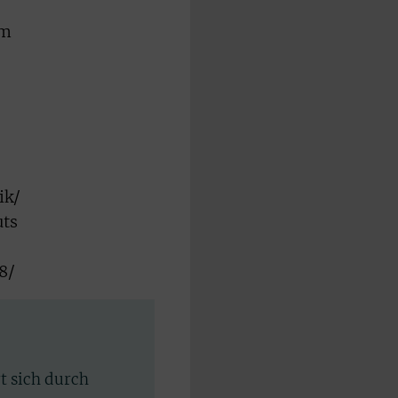
im
ik/
uts
8/
rt sich durch