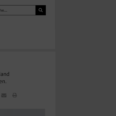
hland
en.