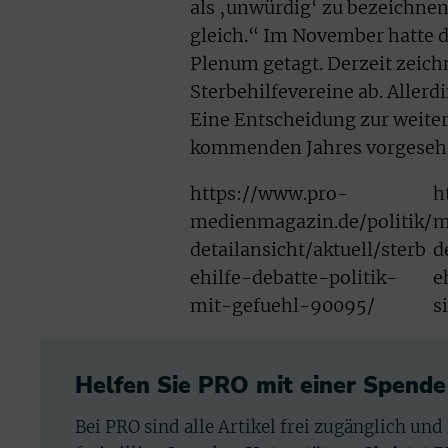
als ‚unwürdig‘ zu bezeichne
gleich.“ Im November hatte 
Plenum getagt. Derzeit zeich
Sterbehilfevereine ab. Aller
Eine Entscheidung zur weiter
kommenden Jahres vorgesehe
https://www.pro-
h
medienmagazin.de/politik/
m
detailansicht/aktuell/sterb
d
ehilfe-debatte-politik-
e
mit-gefuehl-90095/
s
Helfen Sie PRO mit einer Spende
Bei PRO sind alle Artikel frei zugänglich und