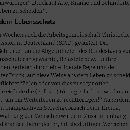
nwürdiger“ Druck auf Alte, Kranke und Behinderte
Leben zu scheiden“.
rdern Lebensschutz
en Wochen auch die Arbeitsgemeinschaft Christliche
ission in Deutschland (SMD) geäußert. Die
Schreiben an die Abgeordneten des Bundestages vo
sschutzes“ gewarnt: „Belastete bzw. für ihre
n gerieten durch eine liberale Regelung der
ter Druck, auf diese Weise aus dem Leben zu schei
pflichtet fühlen oder von diesen sogar offen
e Gründe die (Selbst-)Tötung erlauben, wird man
n, um ein Weiterleben zu rechtfertigen!“ Außerdem
inen manipulativen Sprachgebrauch beim Thema,
er Wahrung der Menschenwürde in Zusammenhang
d kranker, behinderter, hilfsbedürftiger Menschen