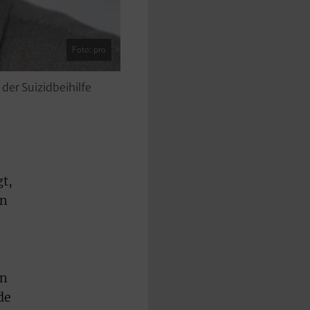
Foto: pro
der Suizidbeihilfe
gt,
an
en
de