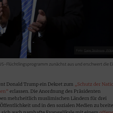
Foto:
Gage Skidmore, Wiki
US-Flüchtlingsprogramm zunächst aus und erschwert die Ei
ent Donald Trump ein Dekret zum
„Schutz der Nati
ten“
erlassen. Die Anordnung des Präsidenten
eben mehrheitlich muslimischen Ländern für drei
 Öffentlichkeit und in den sozialen Medien zu breit
n sich auch namhafte Evangelikale mit einem
offen