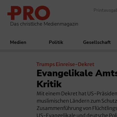
Printausga
Das christliche Medienmagazin
Medien
Politik
Gesellschaft
Trumps Einreise-Dekret
Evangelikale Amts
Kritik
Mit einem Dekret hat US-Präsident
muslimischen Ländern zum Schutz 
Zusammenführung von Flüchtlingsf
US-Evangelikale und deutsche Pol