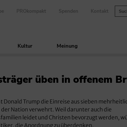
be
PROkompakt
Spenden
Kontakt
Kultur
Meinung
träger üben in offenem Br
 Donald Trump die Einreise aus sieben mehrheitli
der Nation verwehrt. Weil darunter auch die
amilien leidet und Christen bevorzugt werden, 
itiker, die Anordnung zu überdenken.