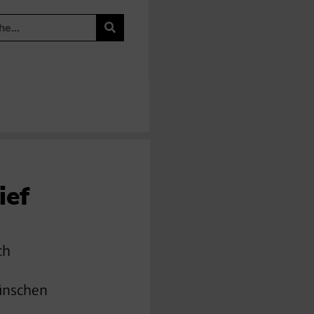
ief
ch
wünschen