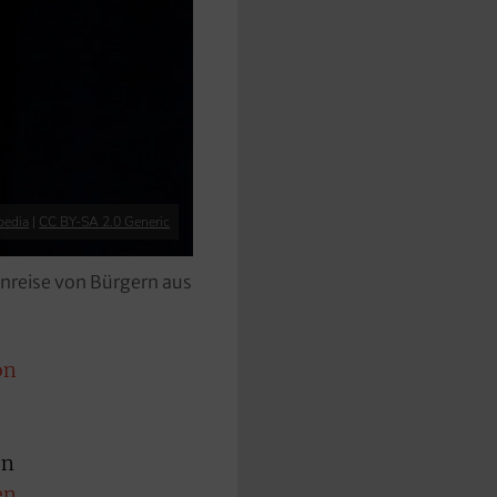
pedia
|
CC BY-SA 2.0 Generic
nreise von Bürgern aus
on
en
en