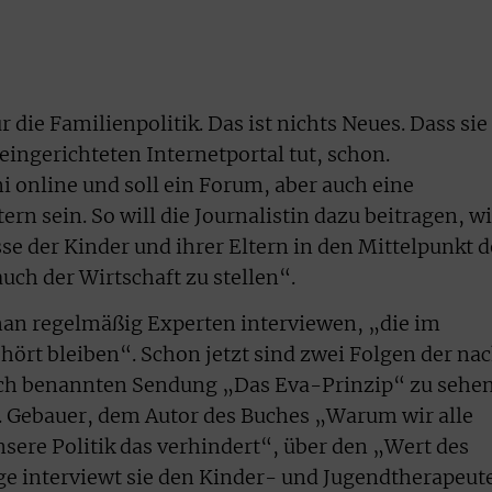
 die Familienpolitik. Das ist nichts Neues. Dass sie
eingerichteten Internetportal tut, schon.
i online und soll ein Forum, aber auch eine
ern sein. So will die Journalistin dazu beitragen, w
sse der Kinder und ihrer Eltern in den Mittelpunkt d
auch der Wirtschaft zu stellen“.
an regelmäßig Experten interviewen, „die im
ört bleiben“. Schon jetzt sind zwei Folgen der na
ch benannten Sendung „Das Eva-Prinzip“ zu sehen
 A. Gebauer, dem Autor des Buches „Warum wir alle
sere Politik das verhindert“, über den „Wert des
lge interviewt sie den Kinder- und Jugendtherapeut