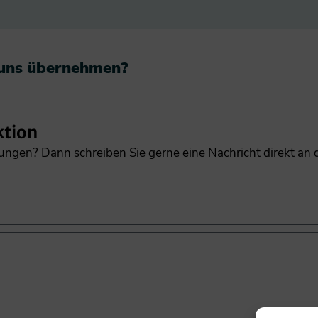
 uns übernehmen?​
ktion
gungen? Dann schreiben Sie gerne eine Nachricht direkt an