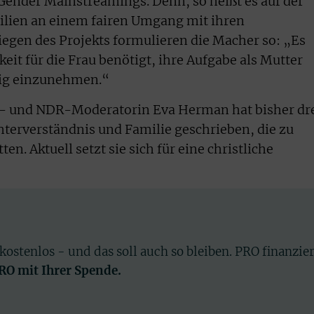
 Gender Mainstreamings. Denn, so heißt es auf der
milien an einem fairen Umgang mit ihren
egen des Projekts formulieren die Macher so: „Es
it für die Frau benötigt, ihre Aufgabe als Mutter
ig einzunehmen.“
- und NDR-Moderatorin Eva Herman hat bisher dr
erverständnis und Familie geschrieben, die zu
en. Aktuell setzt sie sich für eine christliche
 kostenlos - und das soll auch so bleiben. PRO finanzie
PRO mit Ihrer Spende.