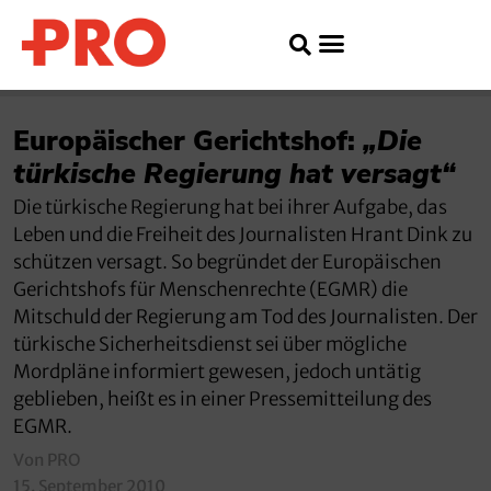
Europäischer Gerichtshof:
„Die
türkische Regierung hat versagt“
Die türkische Regierung hat bei ihrer Aufgabe, das
Leben und die Freiheit des Journalisten Hrant Dink zu
schützen versagt. So begründet der Europäischen
Gerichtshofs für Menschenrechte (EGMR) die
Mitschuld der Regierung am Tod des Journalisten. Der
türkische Sicherheitsdienst sei über mögliche
Mordpläne informiert gewesen, jedoch untätig
geblieben, heißt es in einer Pressemitteilung des
EGMR.
Von PRO
15. September 2010