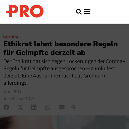
Corona
Ethikrat lehnt besondere Regeln
für Geimpfte derzeit ab
Der Ethikrat hat sich gegen Lockerungen der Corona-
Regeln für Geimpfte ausgesprochen – zumindest
derzeit. Eine Ausnahme macht das Gremium
allerdings.
Von PRO
4. Februar 2021