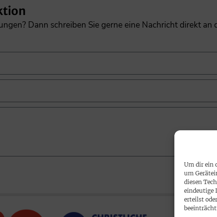
ktion
gungen? Dann schreiben Sie gerne eine Nachricht direkt an
Um dir ein 
um Gerätei
diesen Tech
eindeutige 
erteilst o
beeinträcht