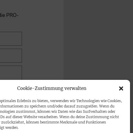
 die PRO-
Cookie-Zustimmung verwalten
optimales Erlebnis zu bieten, verwenden wir Technologien wie Cookies,
nformationen zu speichern und/oder darauf zuzugreifen. Wenn du
nologien zustimmst, können wir Daten wie das Surfverhalten oder
IDs auf dieser Website verarbeiten. Wenn du deine Zustimmung nicht
der zurückziehst, können bestimmte Merkmale und Funktionen
igt werden.