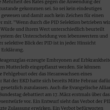
ine Mehrheit des Rates gegen die Anwendung der
zustande gekommen sei. So sei kein eindeutiges
 gewesen und damit auch kein Zeichen für einen
er mit. "Wenn durch die PID Selektion betrieben wi
 Würde und ihrem Wert unterschiedlich beurteilt
System der Unterscheidung von lebenswertem und
selektive Blick der PID ist in jeder Hinsicht
 Erklärung.
 Reagenzglas erzeugte Embryonen auf Erbkrankhei
 den Mutterleib eingepflanzt werden. Sie können
ne Fehlgeburt oder das Heranwachsen eines
 Rat der EKD hatte sich bereits Mitte Februar dafü
 gesetzlich zuzulassen. Auch die Evangelische Allia
 Bundestag debattiert am 17. März erstmals über das
esentwürfe vor. Ein Entwurf sieht das Verbot der PI
zte Zulassung erwirken. Ein Verbot befürworten