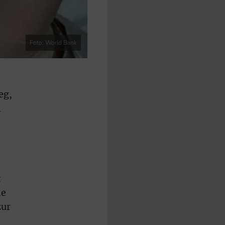
Foto: World Bank
eg,
n
t
ie
zur