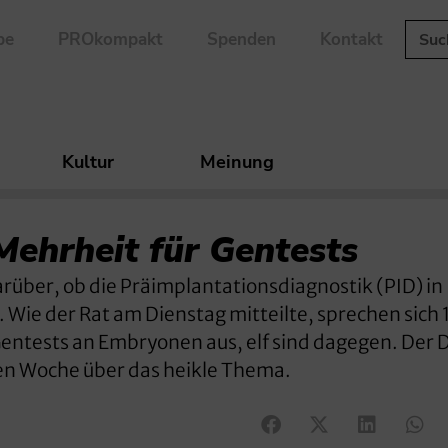
be
PROkompakt
Spenden
Kontakt
Kultur
Meinung
ehrheit für Gentests
arüber, ob die Präimplantationsdiagnostik (PID) in
 Wie der Rat am Dienstag mitteilte, sprechen sich 
 Gentests an Embryonen aus, elf sind dagegen. Der
n Woche über das heikle Thema.