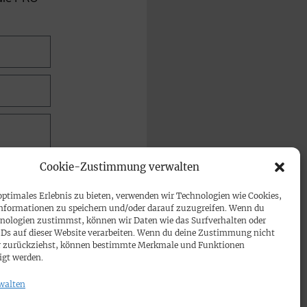
Cookie-Zustimmung verwalten
optimales Erlebnis zu bieten, verwenden wir Technologien wie Cookies,
nformationen zu speichern und/oder darauf zuzugreifen. Wenn du
nologien zustimmst, können wir Daten wie das Surfverhalten oder
IDs auf dieser Website verarbeiten. Wenn du deine Zustimmung nicht
der zurückziehst, können bestimmte Merkmale und Funktionen
igt werden.
walten