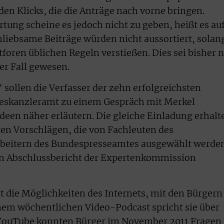
en Klicks, die die Anträge nach vorne bringen.
tung scheine es jedoch nicht zu geben, heißt es au
unliebsame Beiträge würden nicht aussortiert, solan
etforen üblichen Regeln verstießen. Dies sei bisher 
er Fall gewesen.
sollen die Verfasser der zehn erfolgreichsten
ndeskanzleramt zu einem Gespräch mit Merkel
deen näher erläutern. Die gleiche Einladung erhalt
en Vorschlägen, die von Fachleuten des
beitern des Bundespresseamtes ausgewählt werden
ein Abschlussbericht der Expertenkommission
 die Möglichkeiten des Internets, mit den Bürgern
einem wöchentlichen Video-Podcast spricht sie über
 YouTube konnten Bürger im November 2011 Fragen