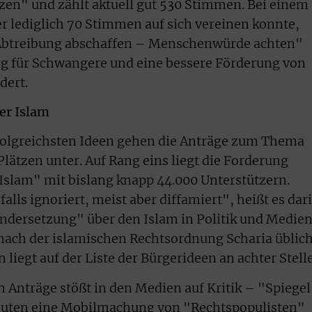
tzen" und zählt aktuell gut 530 Stimmen. Bei einem
er lediglich 70 Stimmen auf sich vereinen konnte,
"Abtreibung abschaffen – Menschenwürde achten"
ng für Schwangere und eine bessere Förderung von
dert.
er Islam
rfolgreichsten Ideen gehen die Anträge zum Thema
lätzen unter. Auf Rang eins liegt die Forderung
Islam" mit bislang knapp 44.000 Unterstützern.
alls ignoriert, meist aber diffamiert", heißt es dar
ndersetzung" über den Islam in Politik und Medie
er nach der islamischen Rechtsordnung Scharia üblic
liegt auf der Liste der Bürgerideen an achter Stelle
n Anträge stößt in den Medien auf Kritik – "Spiegel
muten eine Mobilmachung von "Rechtspopulisten"