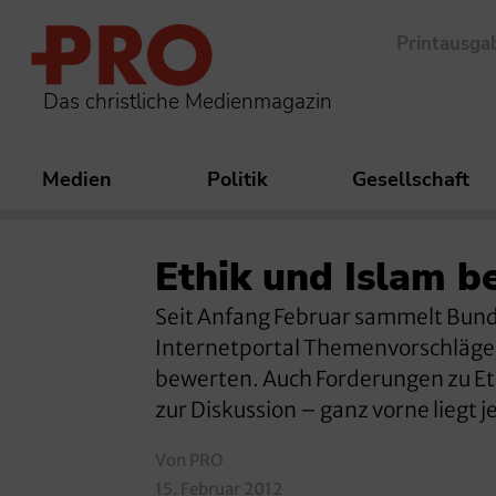
Printausga
Das christliche Medienmagazin
Medien
Politik
Gesellschaft
Ethik und Islam b
Seit Anfang Februar sammelt Bund
Internetportal Themenvorschläge 
bewerten. Auch Forderungen zu Et
zur Diskussion – ganz vorne liegt j
Von PRO
15. Februar 2012