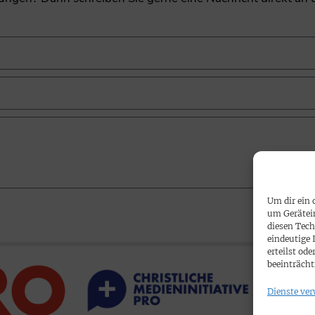
Um dir ein 
um Gerätei
diesen Tech
eindeutige 
erteilst o
beeinträcht
Dienste ver