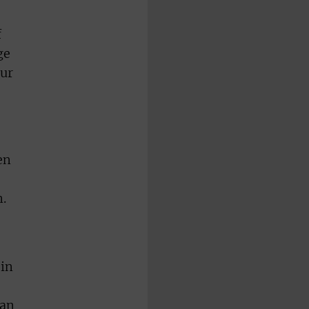
f
ge
nur
en
.
 in
 an