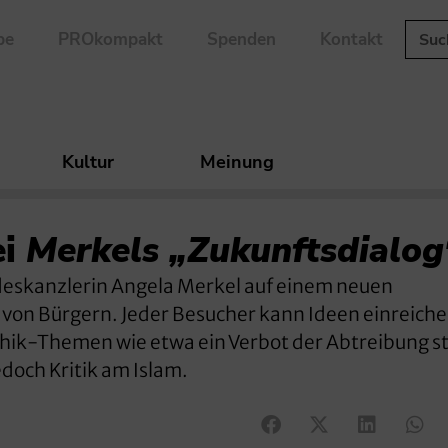
be
PROkompakt
Spenden
Kontakt
Kultur
Meinung
ei
Merkels „Zukunftsdialog
eskanzlerin Angela Merkel auf einem neuen
von Bürgern. Jeder Besucher kann Ideen einreich
hik-Themen wie etwa ein Verbot der Abtreibung s
edoch Kritik am Islam.