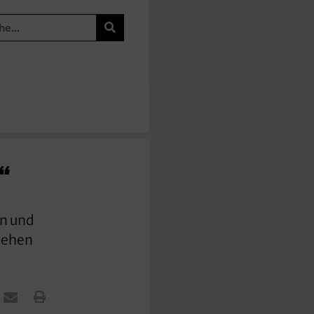
“
en und
tehen