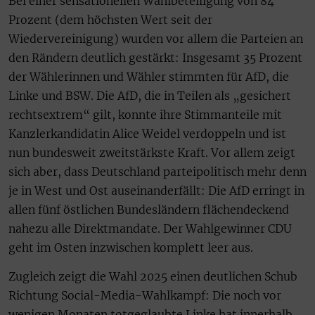
Bei einer sensationellen Wahlbeteiligung von 84
Prozent (dem höchsten Wert seit der
Wiedervereinigung) wurden vor allem die Parteien an
den Rändern deutlich gestärkt: Insgesamt 35 Prozent
der Wählerinnen und Wähler stimmten für AfD, die
Linke und BSW. Die AfD, die in Teilen als „gesichert
rechtsextrem“ gilt, konnte ihre Stimmanteile mit
Kanzlerkandidatin Alice Weidel verdoppeln und ist
nun bundesweit zweitstärkste Kraft. Vor allem zeigt
sich aber, dass Deutschland parteipolitisch mehr denn
je in West und Ost auseinanderfällt: Die AfD erringt in
allen fünf östlichen Bundesländern flächendeckend
nahezu alle Direktmandate. Der Wahlgewinner CDU
geht im Osten inzwischen komplett leer aus.
Zugleich zeigt die Wahl 2025 einen deutlichen Schub
Richtung Social-Media-Wahlkampf: Die noch vor
wenigen Monaten totgeglaubte Linke hat innerhalb