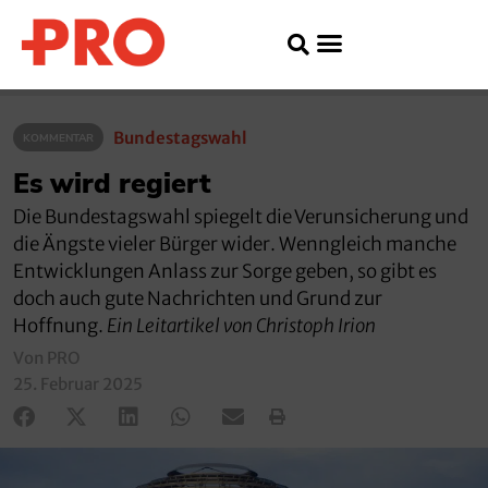
Bundestagswahl
KOMMENTAR
Es wird regiert
Die Bundestagswahl spiegelt die Verunsicherung und
die Ängste vieler Bürger wider. Wenngleich manche
Entwicklungen Anlass zur Sorge geben, so gibt es
doch auch gute Nachrichten und Grund zur
Hoffnung.
Ein Leitartikel von Christoph Irion
Von PRO
25. Februar 2025