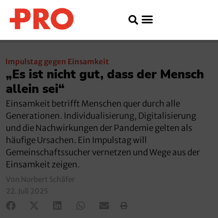
Impulstag gegen Einsamkeit
„Es ist nicht gut, dass der Mensch
allein sei“
Einsamkeit betrifft Menschen quer durch alle
Generationen. Individualisierung, Digitalisierung
und die Nachwirkungen der Pandemie gelten als
häufige Ursachen. Ein Impulstag will
Gemeinschaftssucher vernetzen und Wege aus der
Einsamkeit zeigen.
Von Norbert Schäfer
22. Juli 2025