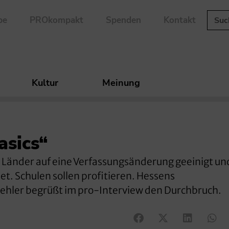
be
PROkompakt
Spenden
Kontakt
Kultur
Meinung
asics“
Länder auf eine Verfassungsänderung geeinigt un
t. Schulen sollen profitieren. Hessens
ehler begrüßt im pro-Interview den Durchbruch.