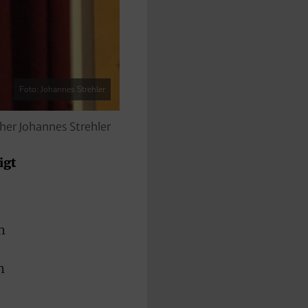
Foto: Johannes Strehler
her Johannes Strehler
igt
n
n