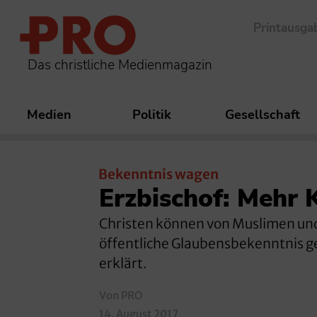
Printausga
Das christliche Medienmagazin
Medien
Politik
Gesellschaft
Bekenntnis wagen
Erzbischof: Mehr K
Christen können von Muslimen un
öffentliche Glaubensbekenntnis g
erklärt.
Von PRO
14. August 2017