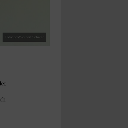
Foto: pro/Norbert Schäfer
der
rch