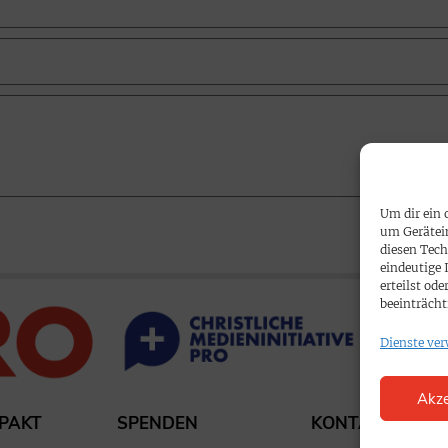
Um dir ein 
um Gerätei
diesen Tech
eindeutige 
erteilst o
beeinträcht
Dienste ver
Akze
PAKT
SPENDEN
KONTAKT