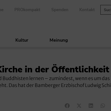
be
PROkompakt
Spenden
Kontakt
Kultur
Meinung
irche in der Öffentlichkeit
d Buddhisten lernen – zumindest, wenn es um das
eht. Das hat der Bamberger Erzbischof Ludwig Sch