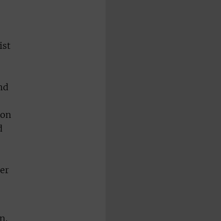
ist
nd
ion
d
er
n.