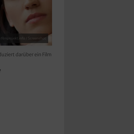
filmprojekt.info / Screenshot
ziert darüber ein Film
e