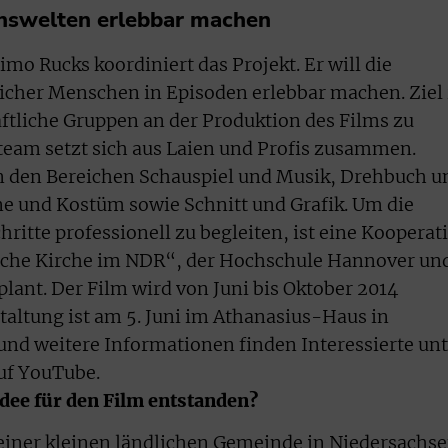
enswelten erlebbar machen
mo Rucks koordiniert das Projekt. Er will die
cher Menschen in Episoden erlebbar machen. Ziel 
aftliche Gruppen an der Produktion des Films zu
team setzt sich aus Laien und Profis zusammen.
in den Bereichen Schauspiel und Musik, Drehbuch u
e und Kostüm sowie Schnitt und Grafik. Um die
itte professionell zu begleiten, ist eine Kooperat
sche Kirche im NDR“, der Hochschule Hannover un
ant. Der Film wird von Juni bis Oktober 2014
taltung ist am 5. Juni im Athanasius-Haus in
d weitere Informationen finden Interessierte unt
uf YouTube.
Idee für den Film entstanden?
 einer kleinen ländlichen Gemeinde in Niedersachse