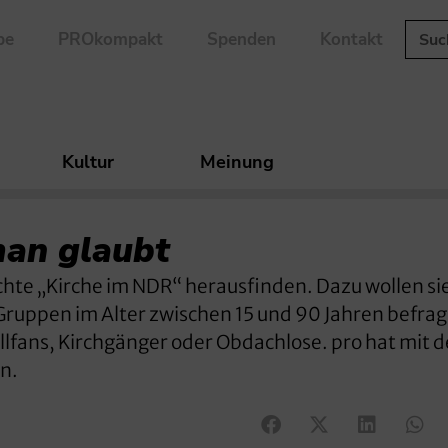
be
PROkompakt
Spenden
Kontakt
Kultur
Meinung
an glaubt
te „Kirche im NDR“ herausfinden. Dazu wollen si
r Gruppen im Alter zwischen 15 und 90 Jahren befrag
llfans, Kirchgänger oder Obdachlose. pro hat mit 
n.