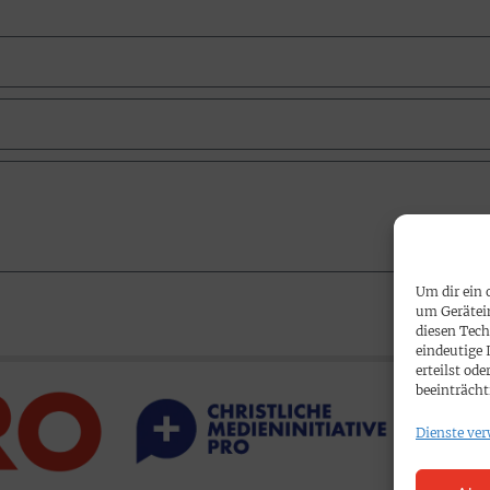
Um dir ein 
um Gerätei
diesen Tech
eindeutige 
erteilst o
beeinträcht
Dienste ver