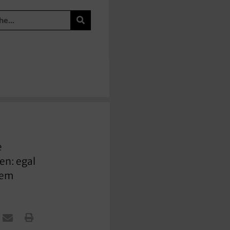
e
en: egal
dem