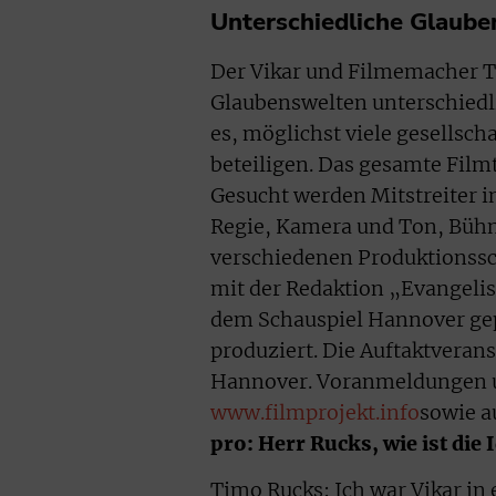
Unterschiedliche Glaub
Der Vikar und Filmemacher Ti
Glaubenswelten unterschiedli
es, möglichst viele gesellsch
beteiligen. Das gesamte Film
Gesucht werden Mitstreiter 
Regie, Kamera und Ton, Bühn
verschiedenen Produktionsschr
mit der Redaktion „Evangeli
dem Schauspiel Hannover gepl
produziert. Die Auftaktverans
Hannover. Voranmeldungen un
www.filmprojekt.info
sowie a
pro: Herr Rucks, wie ist die 
Timo Rucks: Ich war Vikar in