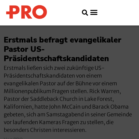
Erstmals befragt evangelikaler
Pastor US-
Präsidentschaftskandidaten
Erstmals ließen sich zwei zukünftige US-
Präsidentschaftskandidaten von einem
evangelikalen Pastor auf der Bühne vor einem
Millionenpublikum Fragen stellen. Rick Warren,
Pastor der Saddleback Church in Lake Forest,
Kalifornien, hatte John McCain und Barack Obama
gebeten, sich am Samstagabend in seiner Gemeinde
vor laufenden Kameras Fragen zu stellen, die
besonders Christen interessieren.