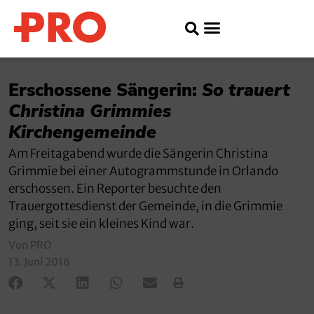
Erschossene Sängerin:
So trauert
Christina Grimmies
Kirchengemeinde
Am Freitagabend wurde die Sängerin Christina
Grimmie bei einer Autogrammstunde in Orlando
erschossen. Ein Reporter besuchte den
Trauergottesdienst der Gemeinde, in die Grimmie
ging, seit sie ein kleines Kind war.
Von PRO
13. Juni 2016