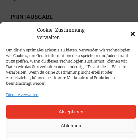
PRINTAUSGABE
Mediadaten
Cookie-Zustimmung
verwalten
PROKOMPAKT
Um dir ein optimales Erlebnis zu bieten, verwenden wir Technologien
Impressum
wie Cookies, um Geräteinformationen zu speichern und/oder darauf
zuzugreifen. Wenn du diesen Technologien zustimmst, können wir
Daten wie das Surfverhalten oder eindeutige IDs auf dieser Website
SPENDEN
verarbeiten. Wenn du deine Zustimmung nicht erteilst oder
zurückziehst, können bestimmte Merkmale und Funktionen
Datenschutz
beeinträchtigt werden.
Dienste verwalten
KONTAKT
Cookie-Richtlinie
Akzeptieren
Ablehnen