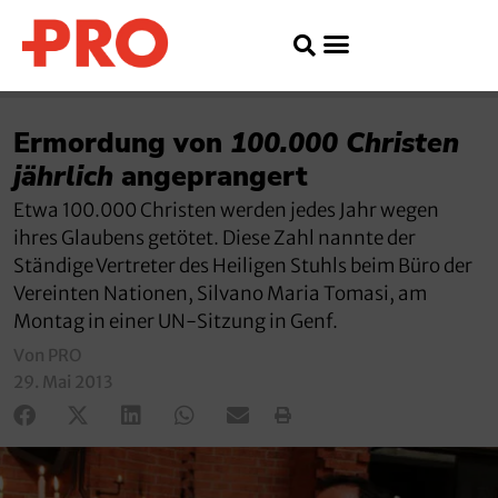
Ermordung von
100.000 Christen
jährlich
angeprangert
Etwa 100.000 Christen werden jedes Jahr wegen
ihres Glaubens getötet. Diese Zahl nannte der
Ständige Vertreter des Heiligen Stuhls beim Büro der
Vereinten Nationen, Silvano Maria Tomasi, am
Montag in einer UN-Sitzung in Genf.
Von PRO
29. Mai 2013