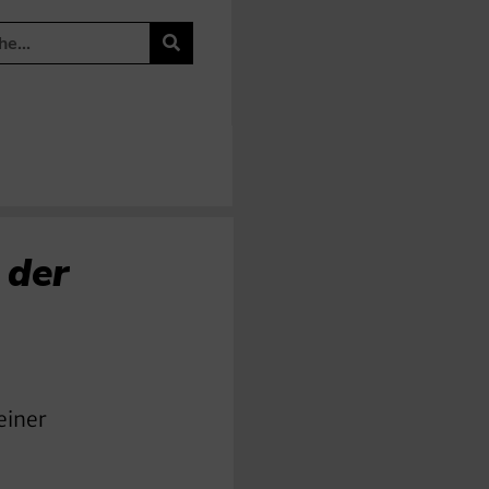
 der
einer