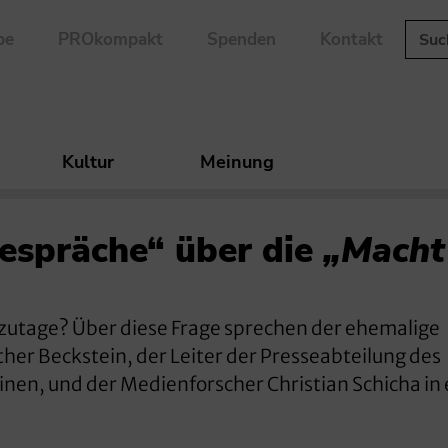
be
PROkompakt
Spenden
Kontakt
Kultur
Meinung
spräche“ über die
„Macht
utage? Über diese Frage sprechen der ehemalige
her Beckstein, der Leiter der Presseabteilung des
en, und der Medienforscher Christian Schicha in 