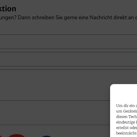
ktion
gungen? Dann schreiben Sie gerne eine Nachricht direkt an
Um dir ein 
um Gerätei
diesen Tech
eindeutige 
erteilst o
beeinträcht