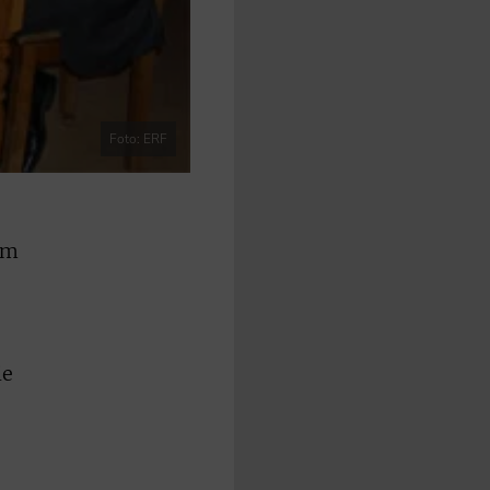
Foto: ERF
am
ie