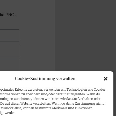
 die PRO-
Cookie-Zustimmung verwalten
optimales Erlebnis zu bieten, verwenden wir Technologien wie Cookies,
nformationen zu speichern und/oder darauf zuzugreifen. Wenn du
nologien zustimmst, können wir Daten wie das Surfverhalten oder
IDs auf dieser Website verarbeiten. Wenn du deine Zustimmung nicht
der zurückziehst, können bestimmte Merkmale und Funktionen
igt werden.