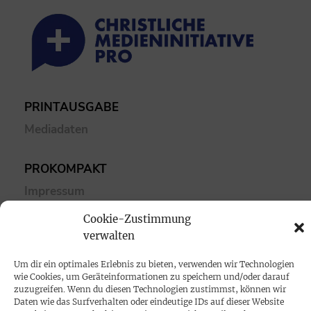
PRINTAUSGABE
Mediadaten
PROKOMPAKT
Impressum
Cookie-Zustimmung
SPENDEN
verwalten
Datenschutz
Um dir ein optimales Erlebnis zu bieten, verwenden wir Technologien
wie Cookies, um Geräteinformationen zu speichern und/oder darauf
zuzugreifen. Wenn du diesen Technologien zustimmst, können wir
KONTAKT
Daten wie das Surfverhalten oder eindeutige IDs auf dieser Website