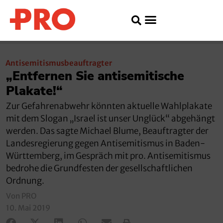
Antisemitismusbeauftragter
„Entfernen Sie antisemitische
Plakate!“
Zur Gefahrenabwehr könnten aktuelle Wahlplakate
mit dem Slogan „Israel ist unser Unglück“ abgehängt
werden. Das sagte Michael Blume, Beauftragter der
Landesregierung gegen Antisemitismus in Baden-
Württemberg, im Gespräch mit pro. Antisemitismus
bedrohe die Grundfesten der gesellschaftlichen
Ordnung.
Von PRO
10. Mai 2019