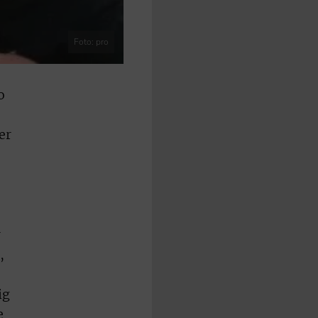
Foto: pro
o
er
r
,
ig
e