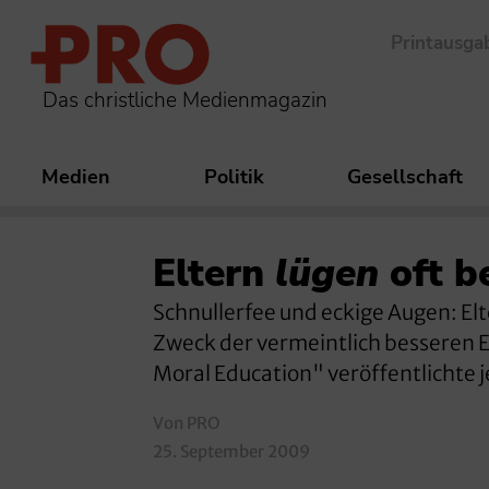
Printausga
Das christliche Medienmagazin
Medien
Politik
Gesellschaft
Eltern
lügen
oft b
Schnullerfee und eckige Augen: El
Zweck der vermeintlich besseren 
Moral Education" veröffentlichte j
Von PRO
25. September 2009