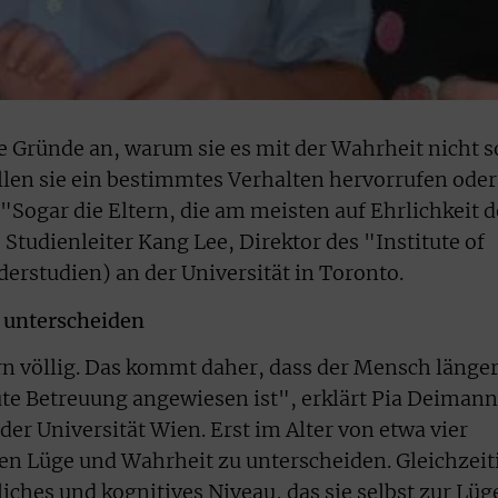
e Gründe an, warum sie es mit der Wahrheit nicht s
en sie ein bestimmtes Verhalten hervorrufen oder
"Sogar die Eltern, die am meisten auf Ehrlichkeit d
 Studienleiter Kang Lee, Direktor des "Institute of
nderstudien) an der Universität in Toronto.
 unterscheiden
rn völlig. Das kommt daher, dass der Mensch länge
gute Betreuung angewiesen ist", erklärt Pia Deimann
er Universität Wien. Erst im Alter von etwa vier
en Lüge und Wahrheit zu unterscheiden. Gleichzeit
liches und kognitives Niveau, das sie selbst zur Lüg