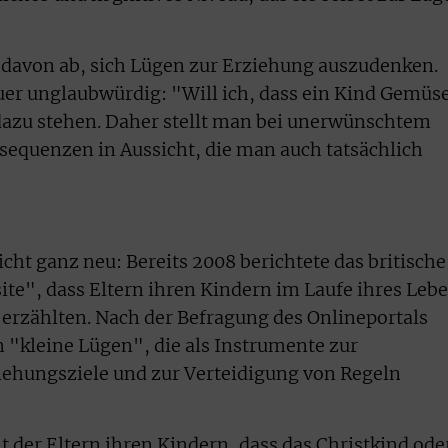
 davon ab, sich Lügen zur Erziehung auszudenken.
uer unglaubwürdig: "Will ich, dass ein Kind Gemüs
t dazu stehen. Daher stellt man bei unerwünschtem
equenzen in Aussicht, die man auch tatsächlich
cht ganz neu: Bereits 2008 berichtete das britische
te", dass Eltern ihren Kindern im Laufe ihres Leb
 erzählten. Nach der Befragung des Onlineportals
m "kleine Lügen", die als Instrumente zur
iehungsziele und zur Verteidigung von Regeln
der Eltern ihren Kindern, dass das Christkind ode