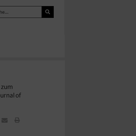
– zum
urnal of