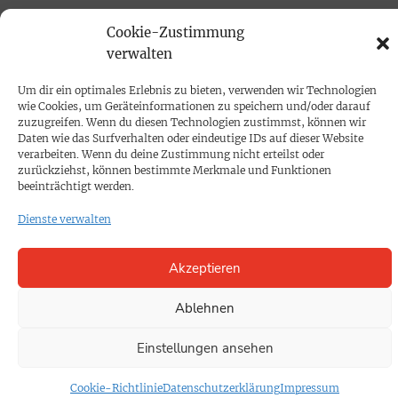
PRINTAUSGABE
Cookie-Zustimmung
Mediadaten
verwalten
Um dir ein optimales Erlebnis zu bieten, verwenden wir Technologien
PROKOMPAKT
wie Cookies, um Geräteinformationen zu speichern und/oder darauf
zuzugreifen. Wenn du diesen Technologien zustimmst, können wir
Impressum
Daten wie das Surfverhalten oder eindeutige IDs auf dieser Website
verarbeiten. Wenn du deine Zustimmung nicht erteilst oder
zurückziehst, können bestimmte Merkmale und Funktionen
SPENDEN
beeinträchtigt werden.
Datenschutz
Dienste verwalten
KONTAKT
Akzeptieren
Cookie-Richtlinie
Ablehnen
Einstellungen ansehen
Cookie-Richtlinie
Datenschutzerklärung
Impressum