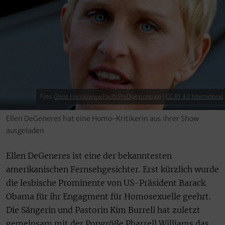
Foto:
Glenn Francis/www.PacificProDigital.com.jpg
|
CC BY 4.0 International
Ellen DeGeneres hat eine Homo-Kritikerin aus ihrer Show
ausgeladen
Ellen DeGeneres ist eine der bekanntesten
amerikanischen Fernsehgesichter. Erst kürzlich wurde
die lesbische Prominente von US-Präsident Barack
Obama für ihr Engagment für Homosexuelle geehrt.
Die Sängerin und Pastorin Kim Burrell hat zuletzt
gemeinsam mit der Popgröße Pharrell Williams das