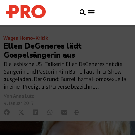
Wegen Homo-Kritik
Ellen DeGeneres lädt
Gospelsängerin aus
Die lesbische US-Talkerin Ellen DeGeneres hat die
Sängerin und Pastorin Kim Burrell aus ihrer Show
ausgeladen. Der Grund: Burrell hatte Homosexuelle
in einer Predigt als Perverse bezeichnet.
Von Anna Lutz
4. Januar 2017