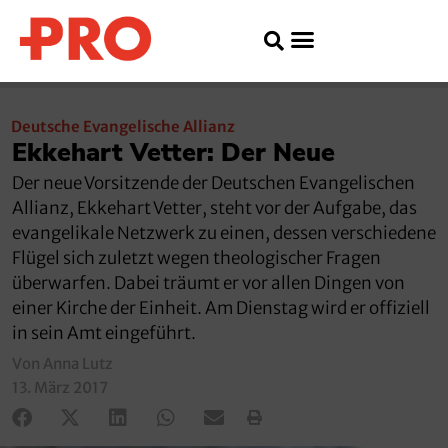
Deutsche Evangelische Allianz
Ekkehart Vetter: Der Neue
Der neue Vorsitzende der Deutschen Evangelischen
Allianz, Ekkehart Vetter, steht vor der Aufgabe, das
evangelikale Netzwerk zu einen, dessen verschiedene
Flügel sich zuletzt wegen theologischer Fragen
überwarfen. Dabei träumt er vor allen Dingen von
einer Kirche der Einheit. Am Dienstag wird er offiziell
in sein Amt eingeführt.
Von Anna Lutz
13. März 2017